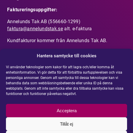
Faktureringsuppgifter:
Annelunds Tak AB (556660-1299)
faktura@annelundstak.se
alt. e-faktura
Kundfakturor kommer från Annelunds Tak AB.
Hantera samtycke till cookies
Vi använder teknologier som kakor för att lagra och/eller komma åt
enhetsinformation. Vi gör detta för att förbättra surfupplevelsen och visa
personliga annonser. Genom att samtycka till dessa teknologier kan vi
behandla data som webbläsningsbeteende eller unika ID på denna
Visselblåsarfunktionen
webbplats. Genom att inte samtycka eller dra tillbaka samtycke kan vissa
funktioner och funktioner påverkas negativt.
Har du uppmärksammat något som inte känns
rätt?
Rapportera din misstanke om olämpligt
agerande eller oegentlighet
här
.
Acceptera
Tillåt ej