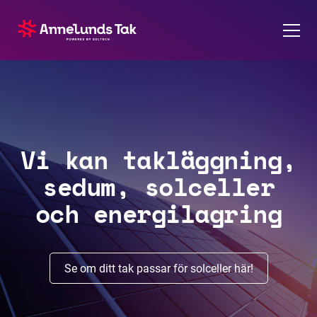
Våra tjänster
Om oss
Vi kan takläggning,
Referenser
sedum, solceller
Soltech Energy
och energilagring
Kontakt
Se om ditt tak passar för solceller här!
Karriär
Pressrum